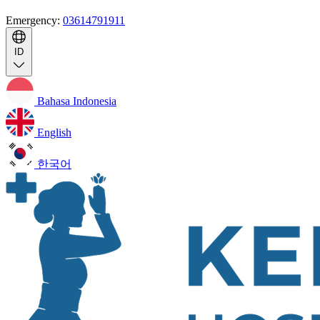
Emergency:
03614791911
ID
Bahasa Indonesia
English
한국어